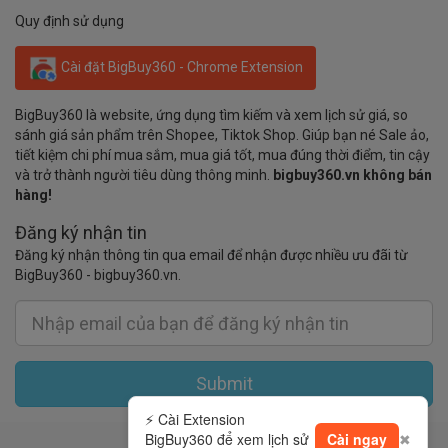
Quy định sử dụng
Cài đặt BigBuy360 - Chrome Extension
BigBuy360 là website, ứng dụng tìm kiếm và xem lịch sử giá, so
sánh giá sản phẩm trên Shopee, Tiktok Shop. Giúp bạn né Sale ảo,
tiết kiệm chi phí mua sắm, mua giá tốt, mua đúng thời điểm, tin cậy
và trở thành người tiêu dùng thông minh.
bigbuy360.vn không bán
hàng!
Đăng ký nhận tin
Đăng ký nhận thông tin qua email để nhận được nhiều ưu đãi từ
BigBuy360 - bigbuy360.vn.
Submit
⚡ Cài Extension
BigBuy360 để xem lịch sử
Cài ngay
✖