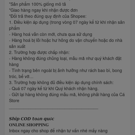
*Sản phẩm 100% giống mô tả
*Giao hàng ngay khi nhận được đơn
*Đổi trả theo đúng quy định của Shopee:
1. Điều kiện áp dụng (trong vòng 07 ngày kể từ khi nhận sản
phẩm
- Hàng hoá vẫn còn mới, chưa qua sử dụng
- Hàng hoá bị lỗi hoặc hư hỏng do vận chuyển hoặc do nhà
sản xuất
2. Trường hợp được chấp nhận:
- Hàng không đúng chủng loại, mẫu mã như quý khách đặt
hàng
- Tình trạng bên ngoài bị ảnh hưởng như rách bao bì, bong
tróc, bể vỡ…
3. Trường hợp không đủ điều kiện áp dụng chính sách:
- Quá 07 ngày kể từ khi Quý khách nhận hàng.
- Gửi lại hàng không đúng mẫu mã, không phải hàng của Cá
Store
_____________________________________
𝙎𝙝𝙞𝙥 𝘾𝙊𝘿 𝙩𝙤𝒂̀𝙣 𝙦𝙪𝒐̂́𝙘
𝐎𝐍𝐋𝐈𝐍𝐄 𝐒𝐇𝐎𝐏𝐏𝐈𝐍𝐆
Inbox ngay cho shop để nhận tư vấn nhé mấy nàng