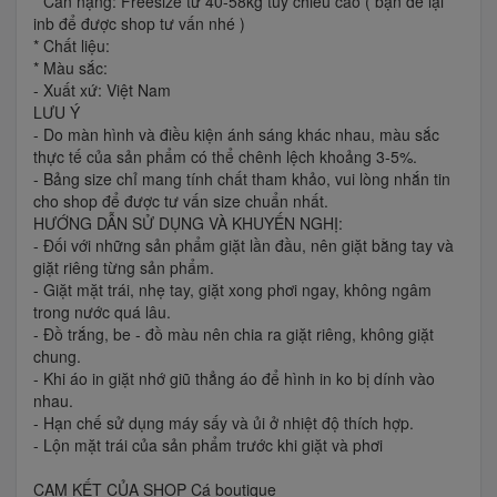
* Cân nặng: Freesize từ 40-58kg tuỳ chiều cao ( bạn để lại
inb để được shop tư vấn nhé )
* Chất liệu:
* Màu sắc:
- Xuất xứ: Việt Nam
LƯU Ý
- Do màn hình và điều kiện ánh sáng khác nhau, màu sắc
thực tế của sản phẩm có thể chênh lệch khoảng 3-5%.
- Bảng size chỉ mang tính chất tham khảo, vui lòng nhắn tin
cho shop để được tư vấn size chuẩn nhất.
HƯỚNG DẪN SỬ DỤNG VÀ KHUYẾN NGHỊ:
- Đối với những sản phẩm giặt lần đầu, nên giặt bằng tay và
giặt riêng từng sản phẩm.
- Giặt mặt trái, nhẹ tay, giặt xong phơi ngay, không ngâm
trong nước quá lâu.
- Đồ trắng, be - đồ màu nên chia ra giặt riêng, không giặt
chung.
- Khi áo in giặt nhớ giũ thẳng áo để hình in ko bị dính vào
nhau.
- Hạn chế sử dụng máy sấy và ủi ở nhiệt độ thích hợp.
- Lộn mặt trái của sản phẩm trước khi giặt và phơi
CAM KẾT CỦA SHOP Cá boutique