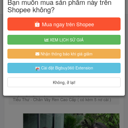
Bạn muốn mua sản phẩm này trên
Shopee không?
Mua ngay trên Shopee
XEM LỊCH SỬ GIÁ
Tìm kiếm
Nhận thông báo khi giá giảm
Người dùng đang quan tâm đến 🔥...
Cài đặt Bigbuy360 Extension
Không, ở lại!
Trang chủ
Thời Trang Nữ
Bộ
Đồ lẻ
[ có gọng dẻo ] Sét Cúp Ren Khuy “Nơ ĐÁ “Bẹt Vai
Tiểu Thư - Chân Váy Ren Cao Cấp ( có kèm 5 nơ cài )