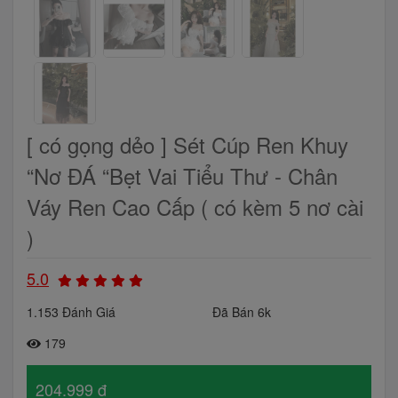
[ có gọng dẻo ] Sét Cúp Ren Khuy
“Nơ ĐÁ “Bẹt Vai Tiểu Thư - Chân
Váy Ren Cao Cấp ( có kèm 5 nơ cài
)
5.0
1.153 Đánh Giá
Đã Bán 6k
179
204.999 đ