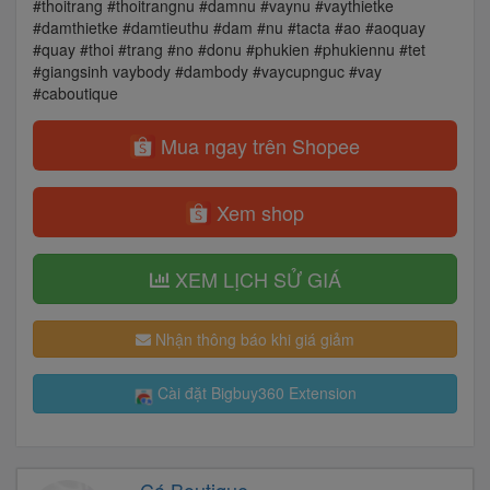
#thoitrang #thoitrangnu #damnu #vaynu #vaythietke
#damthietke #damtieuthu #dam #nu #tacta #ao #aoquay
#quay #thoi #trang #no #donu #phukien #phukiennu #tet
#giangsinh vaybody #dambody #vaycupnguc #vay
#caboutique
Mua ngay trên Shopee
Xem shop
XEM LỊCH SỬ GIÁ
Nhận thông báo khi giá giảm
Cài đặt Bigbuy360 Extension
Cá Boutique