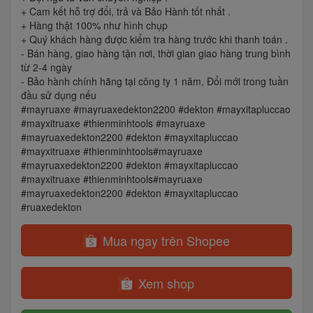
+ Cam kết hỗ trợ đổi, trả và Bảo Hành tốt nhất .
+ Hàng thật 100% như hình chụp
+ Quý khách hàng được kiểm tra hàng trước khi thanh toán .
- Bán hàng, giao hàng tận nơi, thời gian giao hàng trung bình
từ 2-4 ngày
- Bảo hành chính hãng tại công ty 1 năm, Đổi mới trong tuần
đầu sử dụng nếu
#mayruaxe #mayruaxedekton2200 #dekton #mayxitapluccao
#mayxitruaxe #thienminhtools #mayruaxe
#mayruaxedekton2200 #dekton #mayxitapluccao
#mayxitruaxe #thienminhtools#mayruaxe
#mayruaxedekton2200 #dekton #mayxitapluccao
#mayxitruaxe #thienminhtools#mayruaxe
#mayruaxedekton2200 #dekton #mayxitapluccao
#ruaxedekton
Mua ngay trên Shopee
Xem shop