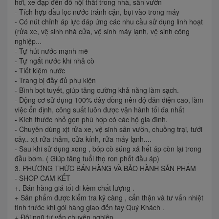
hơi, xe đạp đến đồ nội thất trong nhà, sân vườn
- Tích hợp đầu lọc nước tránh cặn, bụi vào trong máy
- Có nút chỉnh áp lực đáp ứng các nhu cầu sử dụng linh hoạt
(rửa xe, vệ sinh nhà cửa, vệ sinh máy lạnh, vệ sinh công
nghiệp...
- Tự hút nước mạnh mẽ
- Tự ngắt nước khi nhả cò
- Tiết kiệm nước
- Trang bị đầy đủ phụ kiện
- Bình bọt tuyết, giúp tăng cường khả năng làm sạch.
- Động cơ sử dụng 100% dây đồng nên độ dẫn điện cao, làm
việc ổn định, công suất luôn được vận hành tối đa nhất
- Kích thước nhỏ gọn phù hợp có các hộ gia đình.
- Chuyên dùng xịt rửa xe, vệ sinh sân vườn, chuồng trại, tưới
cây.. xịt rửa thảm, cửa kính, rửa máy lạnh....
- Sau khi sử dụng xong , bóp cò súng xả hết áp còn lại trong
đầu bơm. ( Giúp tăng tuổi thọ ron phốt đầu áp)
3. PHƯƠNG THỨC BÁN HÀNG VÀ BẢO HÀNH SẢN PHẨM
- SHOP CAM KẾT
+. Bán hàng giá tốt đi kèm chất lượng .
+ Sản phẩm được kiểm tra kỹ càng , cẩn thận và tư vấn nhiệt
tình trước khi gói hàng giao đến tay Quý Khách .
+ Đội ngũ tư vấn chuyên nghiệp .