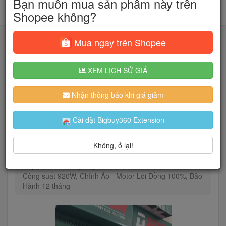
Bạn muốn mua sản phẩm này trên
Shopee không?
Mua ngay trên Shopee
XEM LỊCH SỬ GIÁ
Tìm kiếm
Nhận thông báo khi giá giảm
Người dùng đang quan tâm đến 🔥...
Cài đặt Bigbuy360 Extension
Không, ở lại!
Trang chủ
Dụng cụ
Máy xịt rửa
[CHÍNH HÃNG] Máy Rửa Xe Dekton DK-CWR2351R,
Công suất 920W, Chỉnh Áp - Motor Lõi Đồng 100%, Bảo
Hành 12 tháng