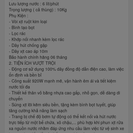
Lưu lượng nước : 6 lít/phút
Trọng lượng ( cả thùng) : 10Kg
Phụ Kiện :
- Vòi xịt ruột kim loại
- Bình tạo bọt
- Lọc rác
- Khớp nối nhanh kèm lọc rác
- Dây hút chống gập
- Dây xịt cao áp 10m
Bảo hành chính hãng 06 tháng
2. TIỆN ÍCH VƯỢT TRỘI
- Động cơ sử dụng 100% dây đồng độ dẫn điện cao, làm việc
ổn định và bền bỉ
- Công suất 920W mạnh mẽ, vận hành êm ái và tiết kiệm
nước tối đa
- Thiết kế thân vỏ bằng nhựa cao gấp, nhỏ gọn, dễ dàng di
chuyển
- Súng xịt lõi kẽm siêu bền, tặng kèm bình bọt tuyết, giúp
tăng cường khả năng làm sạch
- Trang bị chế độ bơm tự động có thể kết nối và hút nước
trực tiếp từ một bể chứa, xô chậu,... phù hợp khi phun xịt rửa
xa nguồn nước nhằm đáp ứng nhu cầu làm việc từ vệ sinh xe