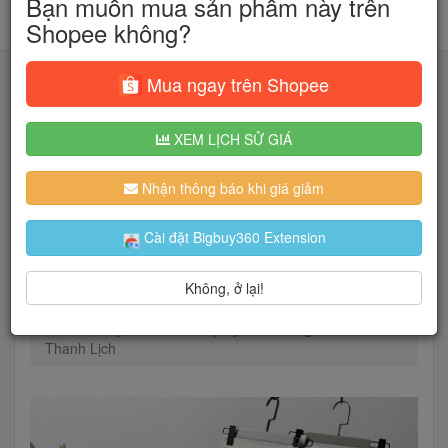
Bạn muốn mua sản phẩm này trên
Shopee không?
Mua ngay trên Shopee
XEM LỊCH SỬ GIÁ
Tìm kiếm
Nhận thông báo khi giá giảm
Người dùng đang quan tâm đến 🔥...
Cài đặt Bigbuy360 Extension
Không, ở lại!
Trang chủ
Thời Trang Nữ
Chân váy
Chân Váy Dài Chữ A Xếp Ly Thời Trang Nữ Tính
Thanh Lịch