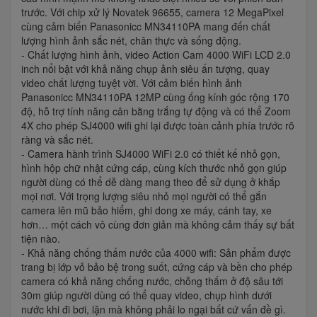
trước. Với chip xử lý Novatek 96655, camera 12 MegaPixel
cùng cảm biến Panasonicc MN34110PA mang đến chất
lượng hình ảnh sắc nét, chân thực và sống động.
- Chất lượng hình ảnh, video Action Cam 4000 WiFi LCD 2.0
inch nổi bật với khả năng chụp ảnh siêu ấn tượng, quay
video chất lượng tuyệt vời. Với cảm biến hình ảnh
Panasonicc MN34110PA 12MP cùng ống kính góc rộng 170
độ, hỗ trợ tính năng cân bằng trắng tự động và có thể Zoom
4X cho phép SJ4000 wifi ghi lại được toàn cảnh phía trước rõ
ràng và sắc nét.
- Camera hành trình SJ4000 WiFi 2.0 có thiết kế nhỏ gọn,
hình hộp chữ nhật cứng cáp, cùng kích thước nhỏ gọn giúp
người dùng có thể dễ dàng mang theo để sử dụng ở khắp
mọi nơi. Với trọng lượng siêu nhỏ mọi người có thể gắn
camera lên mũ bảo hiểm, ghi dong xe máy, cánh tay, xe
hơn… một cách vô cùng đơn giản mà không cảm thấy sự bất
tiện nào.
- Khả năng chống thấm nước của 4000 wifi: Sản phẩm được
trang bị lớp vỏ bảo bệ trong suốt, cứng cáp và bền cho phép
camera có khả năng chống nước, chỗng thấm ở độ sâu tới
30m giúp người dùng có thể quay video, chụp hình dưới
nước khi đi bơi, lặn mà không phải lo ngại bất cứ vấn đề gì.