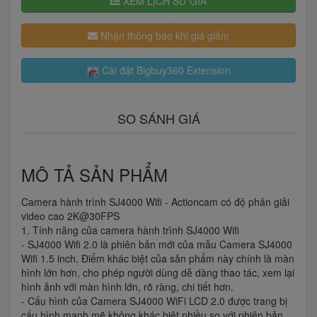
XEM LỊCH SỬ GIÁ
Nhận thông báo khi giá giảm
Cài đặt Bigbuy360 Extension
SO SÁNH GIÁ
MÔ TẢ SẢN PHẨM
Camera hành trình SJ4000 Wifi - Actioncam có độ phân giải
video cao 2K@30FPS
1. Tính năng của camera hành trình SJ4000 Wifi
- SJ4000 Wifi 2.0 là phiên bản mới của mẫu Camera SJ4000
Wifi 1.5 inch. Điểm khác biệt của sản phẩm này chính là màn
hình lớn hơn, cho phép người dùng dễ dàng thao tác, xem lại
hình ảnh với màn hình lớn, rõ ràng, chi tiết hơn.
- Cấu hình của Camera SJ4000 WiFi LCD 2.0 được trang bị
cấu hình mạnh mẽ không khác biệt nhiều so với phiên bản