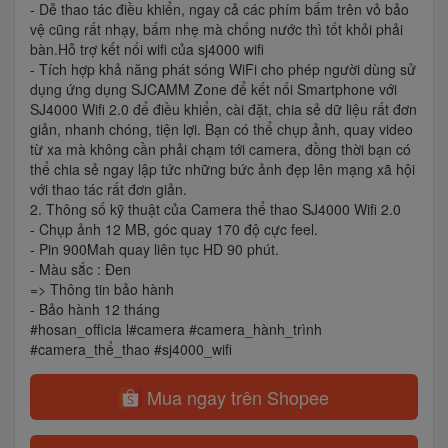
- Dễ thao tác điều khiển, ngay cả các phím bấm trên vỏ bảo
vệ cũng rất nhạy, bấm nhẹ mà chống nước thì tốt khỏi phải
bàn.Hỗ trợ kết nối wifi của sj4000 wifi
- Tích hợp khả năng phát sóng WiFi cho phép người dùng sử
dụng ứng dụng SJCAMM Zone để kết nối Smartphone với
SJ4000 Wifi 2.0 để điều khiển, cài đặt, chia sẻ dữ liệu rất đơn
giản, nhanh chóng, tiện lợi. Bạn có thể chụp ảnh, quay video
từ xa mà không cần phải chạm tới camera, đồng thời bạn có
thể chia sẻ ngay lập tức những bức ảnh đẹp lên mạng xã hội
với thao tác rất đơn giản.
2. Thông số kỹ thuật của Camera thể thao SJ4000 Wifi 2.0
- Chụp ảnh 12 MB, góc quay 170 độ cực feel.
- Pin 900Mah quay liên tục HD 90 phút.
- Màu sắc : Đen
=> Thông tin bảo hành
- Bảo hành 12 tháng
#hosan_officia l#camera #camera_hành_trình
#camera_thể_thao #sj4000_wifi
Mua ngay trên Shopee