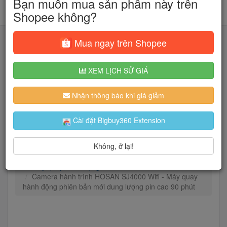
Bạn muốn mua sản phẩm này trên
Shopee không?
Mua ngay trên Shopee
XEM LỊCH SỬ GIÁ
Tìm kiếm
Nhận thông báo khi giá giảm
Người dùng đang quan tâm đến 🔥...
Cài đặt Bigbuy360 Extension
Không, ở lại!
Trang chủ
Cameras & Flycam
Máy quay phim
Máy quay hành động
Camera hành trình HOSAN SJ4000 Wifi - Máy quay
hành động phiên bản mới dung lượng pin cao 90 phút