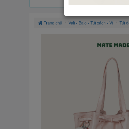
Trang chủ
Vali - Balo - Túi xách - Ví
Túi đ