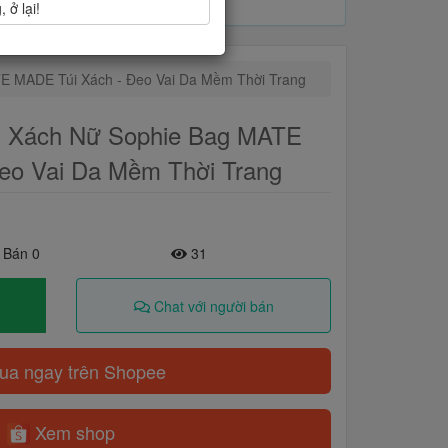
 ở lại!
E MADE Túi Xách - Đeo Vai Da Mềm Thời Trang
i Xách Nữ Sophie Bag MATE
eo Vai Da Mềm Thời Trang
 Bán 0
31
Chat với người bán
a ngay trên Shopee
Xem shop