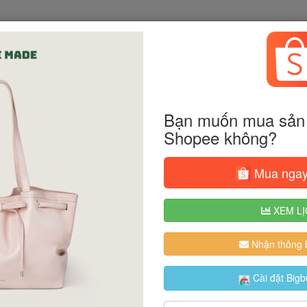
Bạn muốn mua sản 
Shopee không?
Mua ngay
XEM LỊ
Nhận thông b
Cài đặt Bigb