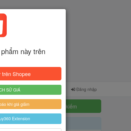
phẩm này trên
 trên Shopee
Cài đặt Extension
Đăng ký
Đăng nhập
CH SỬ GIÁ
áo khi giá giảm
Tìm kiếm
uy360 Extension