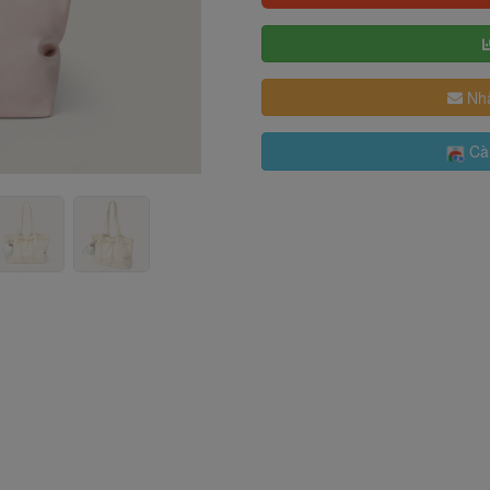
Nhậ
Cài