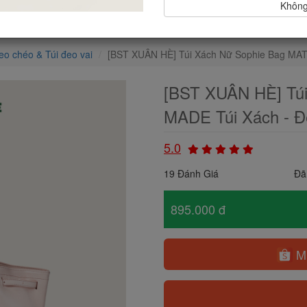
Không,
eo chéo & Túi đeo vai
[BST XUÂN HÈ] Túi Xách Nữ Sophie Bag MAT
[BST XUÂN HÈ] Tú
MADE Túi Xách - Đ
5.0
19 Đánh Giá
Đã
895.000 đ
Mu