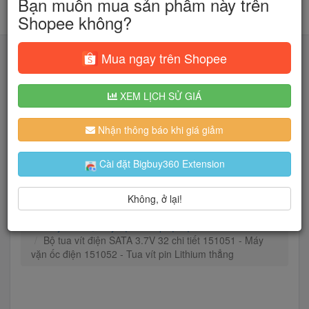
Bạn muốn mua sản phẩm này trên
Shopee không?
Mua ngay trên Shopee
XEM LỊCH SỬ GIÁ
Tìm kiếm
Nhận thông báo khi giá giảm
Người dùng đang quan tâm đến 🔥...
Cài đặt Bigbuy360 Extension
Không, ở lại!
Trang chủ
Dụng cụ
Máy khoan, máy vặn vít & phụ kiện
Bộ tua vít điện SATA 3.7V 32 chi tiết 151051 - Máy
vặn ốc điện 151052 - Tua vít pin Lithium thẳng