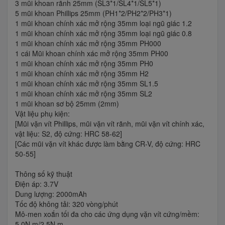
3 mũi khoan rãnh 25mm (SL3*1/SL4*1/SL5*1)
5 mũi khoan Phillips 25mm (PH1*2/PH2*2/PH3*1)
1 mũi khoan chính xác mở rộng 35mm loại ngũ giác 1.2
1 mũi khoan chính xác mở rộng 35mm loại ngũ giác 0.8
1 mũi khoan chính xác mở rộng 35mm PH000
1 cái Mũi khoan chính xác mở rộng 35mm PH00
1 mũi khoan chính xác mở rộng 35mm PH0
1 mũi khoan chính xác mở rộng 35mm H2
1 mũi khoan chính xác mở rộng 35mm SL1.5
1 mũi khoan chính xác mở rộng 35mm SL2
1 mũi khoan sơ bộ 25mm (2mm)
Vật liệu phụ kiện:
[Mũi vặn vít Phillips, mũi vặn vít rãnh, mũi vặn vít chính xác,
vật liệu: S2, độ cứng: HRC 58-62]
[Các mũi vặn vít khác được làm bằng CR-V, độ cứng: HRC
50-55]
Thông số kỹ thuật
Điện áp: 3.7V
Dung lượng: 2000mAh
Tốc độ không tải: 320 vòng/phút
Mô-men xoắn tối đa cho các ứng dụng vặn vít cứng/mềm:
5.0N.m/2.5N.m