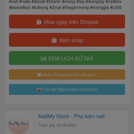
#nail #nails #donail #charm #mong #tay #mongtay #nailbox
#bianailbox #tuibong #2mat #theganmong #monggia #c300
Mua ngay trên Shopee
Xem shop
XEM LỊCH SỬ GIÁ
Nhận thông báo khi giá giảm
Cài đặt Bigbuy360 Extension
NailMy Store - Phụ kiện nail
Tham gia: 23-06-2024