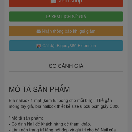
Xem shop
XEM LỊCH SỬ GIÁ
Nhận thông báo khi giá giảm
Cài đặt Bigbuy360 Extension
SO SÁNH GIÁ
MÔ TẢ SẢN PHẨM
Bìa nailbox 1 mặt (kèm túi bóng cho mỗi bìa) - Thẻ gắn
móng tay giả, bìa nailbox thiết kế size 6,5x6,5cm giấy C300
* Mô tả sản phẩm:
- Cố định Nail để khách hàng dễ tham khảo.
- Làm nền trang trí tặng nét đẹp và giá trị cho bộ Nail của