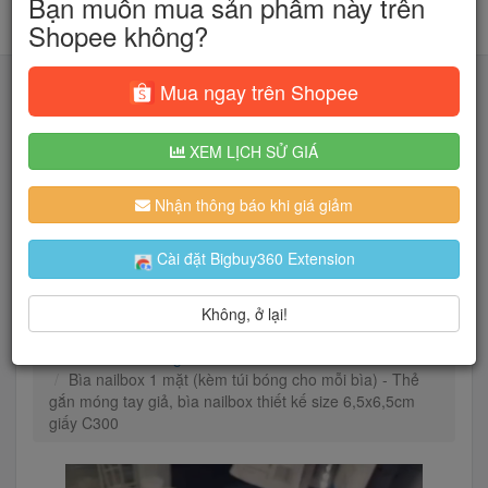
Bạn muốn mua sản phẩm này trên
Shopee không?
Mua ngay trên Shopee
XEM LỊCH SỬ GIÁ
Tìm kiếm
Nhận thông báo khi giá giảm
Người dùng đang quan tâm đến 🔥...
Cài đặt Bigbuy360 Extension
Không, ở lại!
Trang chủ
Sắc Đẹp
Dụng cụ làm đẹp
Chăm sóc móng
Bìa nailbox 1 mặt (kèm túi bóng cho mỗi bìa) - Thẻ
gắn móng tay giả, bìa nailbox thiết kế size 6,5x6,5cm
giấy C300