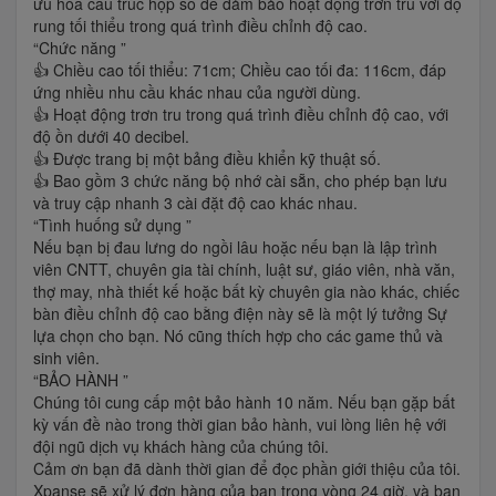
ưu hóa cấu trúc hộp số để đảm bảo hoạt động trơn tru với độ
rung tối thiểu trong quá trình điều chỉnh độ cao.
“Chức năng ”
👍 Chiều cao tối thiểu: 71cm; Chiều cao tối đa: 116cm, đáp
ứng nhiều nhu cầu khác nhau của người dùng.
👍 Hoạt động trơn tru trong quá trình điều chỉnh độ cao, với
độ ồn dưới 40 decibel.
👍 Được trang bị một bảng điều khiển kỹ thuật số.
👍 Bao gồm 3 chức năng bộ nhớ cài sẵn, cho phép bạn lưu
và truy cập nhanh 3 cài đặt độ cao khác nhau.
“Tình huống sử dụng ”
Nếu bạn bị đau lưng do ngồi lâu hoặc nếu bạn là lập trình
viên CNTT, chuyên gia tài chính, luật sư, giáo viên, nhà văn,
thợ may, nhà thiết kế hoặc bất kỳ chuyên gia nào khác, chiếc
bàn điều chỉnh độ cao bằng điện này sẽ là một lý tưởng Sự
lựa chọn cho bạn. Nó cũng thích hợp cho các game thủ và
sinh viên.
“BẢO HÀNH ”
Chúng tôi cung cấp một bảo hành 10 năm. Nếu bạn gặp bất
kỳ vấn đề nào trong thời gian bảo hành, vui lòng liên hệ với
đội ngũ dịch vụ khách hàng của chúng tôi.
Cảm ơn bạn đã dành thời gian để đọc phần giới thiệu của tôi.
Xpanse sẽ xử lý đơn hàng của bạn trong vòng 24 giờ, và bạn