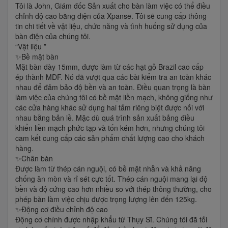
Tôi là John, Giám đốc Sản xuất cho bàn làm việc có thể điều
chỉnh độ cao bằng điện của Xpanse. Tôi sẽ cung cấp thông
tin chi tiết về vật liệu, chức năng và tình huống sử dụng của
bàn điện của chúng tôi.
“Vật liệu ”
✨Bề mặt bàn
Mặt bàn dày 15mm, được làm từ các hạt gỗ Brazil cao cấp
ép thành MDF. Nó đã vượt qua các bài kiểm tra an toàn khác
nhau để đảm bảo độ bền và an toàn. Điều quan trọng là bàn
làm việc của chúng tôi có bề mặt liền mạch, không giống như
các cửa hàng khác sử dụng hai tấm riêng biệt được nối với
nhau bằng bản lề. Mặc dù quá trình sản xuất bảng điều
khiển liền mạch phức tạp và tốn kém hơn, nhưng chúng tôi
cam kết cung cấp các sản phẩm chất lượng cao cho khách
hàng.
✨Chân bàn
Được làm từ thép cán nguội, có bề mặt nhẵn và khả năng
chống ăn mòn và rỉ sét cực tốt. Thép cán nguội mang lại độ
bền và độ cứng cao hơn nhiều so với thép thông thường, cho
phép bàn làm việc chịu được trọng lượng lên đến 125kg.
✨Động cơ điều chỉnh độ cao
Động cơ chính được nhập khẩu từ Thụy Sĩ. Chúng tôi đã tối