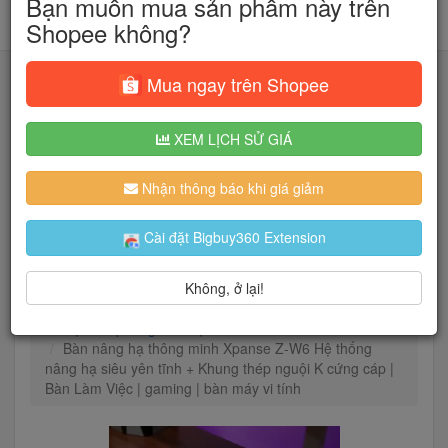
Bạn muốn mua sản phẩm này trên
Shopee không?
Mua ngay trên Shopee
XEM LỊCH SỬ GIÁ
Tìm kiếm
Nhận thông báo khi giá giảm
Người dùng đang quan tâm đến 🔥...
Cài đặt Bigbuy360 Extension
Không, ở lại!
Trang chủ
Nhà Cửa & Đời Sống
Nội thất
Nội thất phòng làm việc
Bàn nâng hạ thông minh Xpanse Z-W6 Hệ thống
nâng hạ siêu yên tĩnh + Khung thép nguội K cứng cáp |
Bàn Làm Việc | gaming | bàn máy vi tính