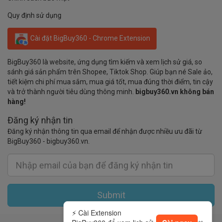
Quy định sử dụng
Cài đặt BigBuy360 - Chrome Extension
BigBuy360 là website, ứng dụng tìm kiếm và xem lịch sử giá, so
sánh giá sản phẩm trên Shopee, Tiktok Shop. Giúp bạn né Sale ảo,
tiết kiệm chi phí mua sắm, mua giá tốt, mua đúng thời điểm, tin cậy
và trở thành người tiêu dùng thông minh.
bigbuy360.vn không bán
hàng!
Đăng ký nhận tin
Đăng ký nhận thông tin qua email để nhận được nhiều ưu đãi từ
BigBuy360 - bigbuy360.vn.
Submit
⚡ Cài Extension