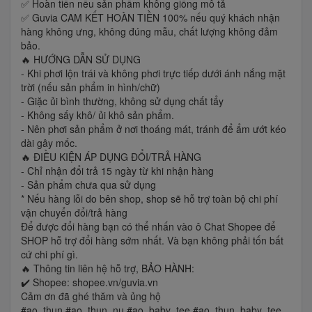
✅ Hoàn tiền nếu sản phẩm không giống mô tả
✅ Guvia CAM KẾT HOÀN TIỀN 100% nếu quý khách nhận
hàng không ưng, không đúng mẫu, chất lượng không đảm
bảo.
🔥 HƯỚNG DẪN SỬ DỤNG
- Khi phơi lộn trái và không phơi trực tiếp dưới ánh nắng mặt
trời (nếu sản phẩm in hình/chữ)
- Giặc ủi bình thường, không sử dụng chất tẩy
- Không sấy khô/ ủi khô sản phẩm.
- Nên phơi sản phẩm ở nơi thoáng mát, tránh để ẩm ướt kéo
dài gây mốc.
🔥 ĐIỀU KIỆN ÁP DỤNG ĐỔI/TRẢ HÀNG
- Chỉ nhận đổi trả 15 ngày từ khi nhận hàng
- Sản phẩm chưa qua sử dụng
* Nếu hàng lỗi do bên shop, shop sẽ hỗ trợ toàn bộ chi phí
vận chuyển đổi/trả hàng
Để được đổi hàng bạn có thể nhấn vào ô Chat Shopee để
SHOP hỗ trợ đổi hàng sớm nhất. Và bạn không phải tốn bất
cứ chi phí gì.
🔥 Thông tin liên hệ hỗ trợ, BẢO HÀNH:
✔️ Shopee: shopee.vn/guvia.vn
Cảm ơn đã ghé thăm và ủng hộ
#ao_thun #ao_thun_nu #ao_baby_tee #ao_thun_baby_tee