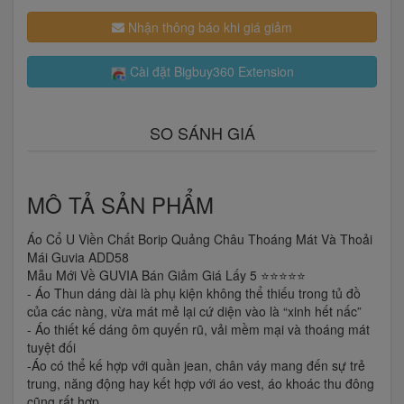
Nhận thông báo khi giá giảm
Cài đặt Bigbuy360 Extension
SO SÁNH GIÁ
MÔ TẢ SẢN PHẨM
Áo Cổ U Viền Chất Borip Quảng Châu Thoáng Mát Và Thoải
Mái Guvia ADD58
Mẫu Mới Về GUVIA Bán Giảm Giá Lấy 5 ⭐⭐⭐⭐⭐
- Áo Thun dáng dài là phụ kiện không thể thiếu trong tủ đồ
của các nàng, vừa mát mẻ lại cứ diện vào là “xinh hết nấc”
- Áo thiết kế dáng ôm quyến rũ, vải mềm mại và thoáng mát
tuyệt đối
-Áo có thể kế hợp với quần jean, chân váy mang đến sự trẻ
trung, năng động hay kết hợp với áo vest, áo khoác thu đông
cũng rất hợp