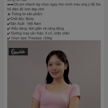
➡️➡️Chị em nhanh tay chọn ngay cho mình màu ưng ý để tha
hồ diện đồ xinh đẹp nhé
🔥 Thông tin sản phẩm:
✔️Chất liệu: Borip
✔️Sản Xuất : Việt Nam
✔️ Kiểu dáng: đơn giản và năng động
✔️ Đường may cẩn thận, tỉ mỉ, chắc chắn
✔️ Chọn size: Freesize <53kg