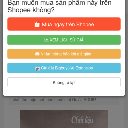
Bạn muốn mua sản phẩm này trên
Shopee không?
Mua ngay trên Shopee
XEM LỊCH SỬ GIÁ
Tìm kiếm
Nhận thông báo khi giá giảm
Người dùng đang quan tâm đến 🔥...
Cài đặt Bigbuy360 Extension
Không, ở lại!
Trang chủ
Thời Trang Nữ
Áo
Áo thun
[Bản Mới] Áo Thun Cúp Cổ Vuông Ôm Gọn Tôn Dáng
chất tăm mịn mát mặc thoải mái Guvia ADD58