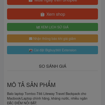
Xem shop
XEM LỊCH SỬ GIÁ
Nhận thông báo khi giá giảm
Cài đặt Bigbuy360 Extension
SO SÁNH GIÁ
MÔ TẢ SẢN PHẨM
Balo laptop Tomtoc-T66 Liteway Travel Backpack cho
Macbook/Laptop chính hãng, kháng nước, nhiều ngăn
ĐẶC ĐIỂM NỔI BẬT: