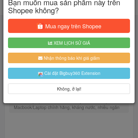
Bạn muốn mua sản phẩm này trên
Shopee không?
Mua ngay trên Shopee
XEM LỊCH SỬ GIÁ
Tìm kiếm
Nhận thông báo khi giá giảm
Người dùng đang quan tâm đến 🔥...
Cài đặt Bigbuy360 Extension
Không, ở lại!
Trang chủ
Túi Ví Nam
Ba Lô Laptop Nam
Balo laptop Tomtoc-T66 Liteway Travel Backpack cho
Macbook/Laptop chính hãng, kháng nước, nhiều ngăn