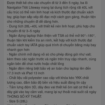
Được thiết kế cho các chuyến đi từ 3 đến 5 ngày, ba lô
Navigator-T66 Liteway mang lại dung tích rộng rãi 40L với
cấu trúc có thể nén linh hoạt và kích thước đạt chuẩn xách
tay, giúp bạn sắp xếp đồ đạc một cách gọn gàng, thuận tiện
cho những chuyến đi dễ dàng hơn.
- Dung tích 28L–40L với thiết kế nén linh hoạt, phù hợp cho
chuyến đi từ 3–5 ngày
- Ngăn đựng laptop thân thiện với TSA có thể mở 90°–180°,
thuận tiện khi kiểm tra an ninh, kết hợp với kích thước đạt
chuẩn xách tay IATA giúp quá trình di chuyển bằng máy bay
nhanh gọn hơn
- Ngăn chính mở dạng vỏ sò cho phép đóng gói như vali;
kèm theo các ngăn trước và ngăn trên truy cập nhanh, cùng
ngăn bên để chai nước hoặc chất lỏng
- Ngăn đệm riêng biệt bảo vệ an toàn cho laptop lên đến
17.3 inch và iPad 13 inch
- Chất liệu vải polyester cao cấp với khóa kéo YKK chất
lượng cao, đảm bảo độ bền và hiệu suất đáng tin cậy
- Tấm lưng đệm 3D, dây đeo vai thiết kế ôm sát cơ thể và
dây gài vào tay cầm vali, mang lại sự thoải mái suốt cả ngày
THÔNG SỐ KỸ THUẬT:
- Size S (28L)