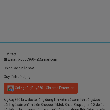
Hỗ trợ
Email:
bigbuy360vn@gmail.com
Chính sách bảo mật
Quy định sử dụng
Cài đặt BigBuy360 - Chrome Extension
BigBuy360 là website, ứng dụng tìm kiếm và xem lịch sử giá, so
sánh giá sản phẩm trên Shopee, Tiktok Shop. Giúp bạn né Sale ảo,
tiết kiệm chi phí mua sắm, mua giá tốt, mua đúng thời điểm, tin cậy