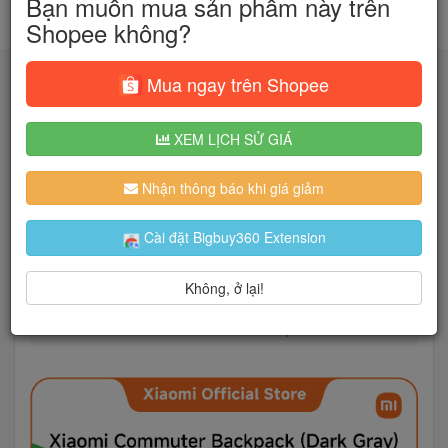
Bạn muốn mua sản phẩm này trên
Shopee không?
Mua ngay trên Shopee
XEM LỊCH SỬ GIÁ
Tìm kiếm
Nhận thông báo khi giá giảm
Người dùng đang quan tâm đến 🔥...
Cài đặt Bigbuy360 Extension
Không, ở lại!
Trang chủ
Túi Ví Nam
Ba lô
Balo đi làm Xiaomi Commuter Backpack