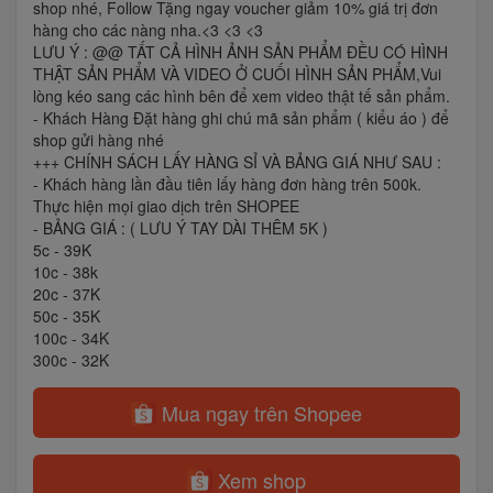
shop nhé, Follow Tặng ngay voucher giảm 10% giá trị đơn
hàng cho các nàng nha.<3 <3 <3
LƯU Ý : @@ TẤT CẢ HÌNH ẢNH SẢN PHẨM ĐỀU CÓ HÌNH
THẬT SẢN PHẨM VÀ VIDEO Ở CUỐI HÌNH SẢN PHẨM,Vui
lòng kéo sang các hình bên để xem video thật tế sản phẩm.
- Khách Hàng Đặt hàng ghi chú mã sản phẩm ( kiểu áo ) để
shop gửi hàng nhé
+++ CHÍNH SÁCH LẤY HÀNG SỈ VÀ BẢNG GIÁ NHƯ SAU :
- Khách hàng lần đầu tiên lấy hàng đơn hàng trên 500k.
Thực hiện mọi giao dịch trên SHOPEE
- BẢNG GIÁ : ( LƯU Ý TAY DÀI THÊM 5K )
5c - 39K
10c - 38k
20c - 37K
50c - 35K
100c - 34K
300c - 32K
Mua ngay trên Shopee
Xem shop