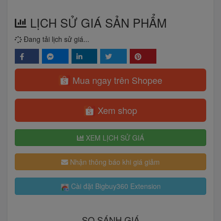
LỊCH SỬ GIÁ SẢN PHẨM
Đang tải lịch sử giá...
Mua ngay trên Shopee
Xem shop
XEM LỊCH SỬ GIÁ
Nhận thông báo khi giá giảm
Cài đặt Bigbuy360 Extension
SO SÁNH GIÁ