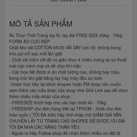
MÔ TẢ SẢN PHẨM
Áo Thun Thời Trang tay lỡ, tay dài FREE SIZE 40kg - 70kg
FORM ÁO CỰC ĐẸP
Chất liệu vải COTTON 65/35 VẢI DÀY cực tốt, không bung
tróc,sùi chỉ sau mỗi lần giặt
- Chất vải mềm với độ co giãn thun 4 chiều mang lại sự thoải
mái cực mềm mại và dễ chịu khi mặc
- Các họa tiết được in ấn chất lượng cao, không bay màu,
bong tróc khi giặt bằng tay hay máy đều an toàn
-Order trực tiếp tại kênh shopee hoặc PM shop nếu muốn
xem thêm các mẫu khác của shop nhé Ghé Link sau để chọn
thêm nhiều mẫu khác của shop :
- FREESIZE thích hợp cho các bạn dưới 40 - 70kg
- FREESHIP cho đơn hàng 99k tại TPHCM - 200k cho đơn
toàn quốc ( TỐI ĐA 40k) hãy nhớ nhập mã GIẢM GIÁ VẬN
CHUYỂN LẤY TỪ TRANG CHỦ SHOPEE ĐỂ ĐƯỢC ƯU ĐẠI
TỐI ĐA NHA CÁC NÀNG THÂN YÊU.
- Ngoài ra Hãy Follow shop để nhận thêm nhiều ưu đãi từ