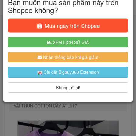
Bạn muốn mua sản phẩm này trên
Shopee không?
Mua ngay trên Shopee
XEM LỊCH SỬ GIÁ
Tìm kiếm
Nhận thông báo khi giá giảm
Người dùng đang quan tâm đến 🔥...
Cài đặt Bigbuy360 Extension
Không, ở lại!
Trang chủ
Thời Trang Nữ
Áo
Áo thun
Áo Thun Tay lỡ FORM ĐẸP FREE SIZE 40 - 70KG
VẢI THUN COTTON DÀY ATL017