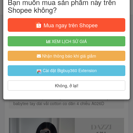
Bạn muốn mua sản phẩm này trên
Shopee không?
Mua ngay trên Shopee
XEM LỊCH SỬ GIÁ
Tìm kiếm
Nhận thông báo khi giá giảm
Người dùng đang quan tâm đến 🔥...
Cài đặt Bigbuy360 Extension
Không, ở lại!
Trang chủ
Thời Trang Nữ
Áo
Áo thun
Áo thun nữ lệch vai tay dài DAZZI form ôm body,áo
babytee tay dài vải cotton co dãn 4 chiều A026D