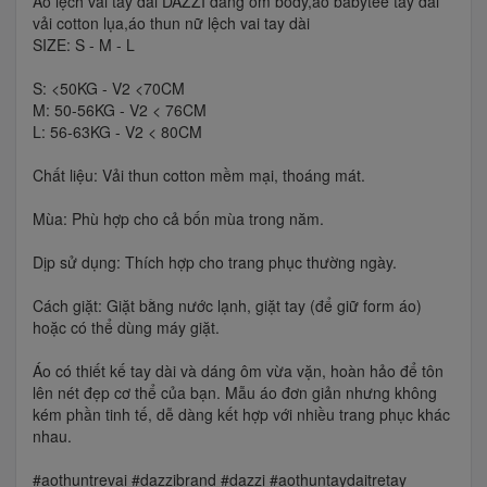
Áo lệch vai tay dài DAZZI dáng ôm body,áo babytee tay dài
vải cotton lụa,áo thun nữ lệch vai tay dài
SIZE: S - M - L
S: <50KG - V2 <70CM
M: 50-56KG - V2 < 76CM
L: 56-63KG - V2 < 80CM
Chất liệu: Vải thun cotton mềm mại, thoáng mát.
Mùa: Phù hợp cho cả bốn mùa trong năm.
Dịp sử dụng: Thích hợp cho trang phục thường ngày.
Cách giặt: Giặt bằng nước lạnh, giặt tay (để giữ form áo)
hoặc có thể dùng máy giặt.
Áo có thiết kế tay dài và dáng ôm vừa vặn, hoàn hảo để tôn
lên nét đẹp cơ thể của bạn. Mẫu áo đơn giản nhưng không
kém phần tinh tế, dễ dàng kết hợp với nhiều trang phục khác
nhau.
#aothuntrevai #dazzibrand #dazzi #aothuntaydaitretay