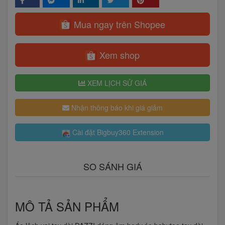
Mua ngay trên Shopee
Xem shop
XEM LỊCH SỬ GIÁ
Nhận thông báo khi giá giảm
Cài đặt Bigbuy360 Extension
SO SÁNH GIÁ
MÔ TẢ SẢN PHẨM