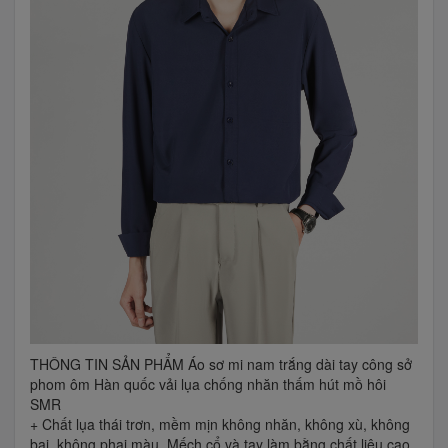
THÔNG TIN SẢN PHẨM Áo sơ mi nam trắng dài tay công sở
phom ôm Hàn quốc vải lụa chống nhăn thấm hút mồ hôi
SMR
+ Chất lụa thái trơn, mềm mịn không nhăn, không xù, không
bai, không phai màu. Mếch cổ và tay làm bằng chất liệu cao