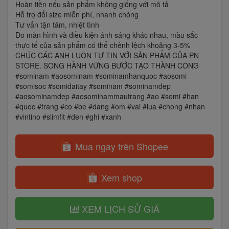
Hoàn tiền nếu sản phẩm không giống với mô tả
Hỗ trợ đổi size miễn phí, nhanh chóng
Tư vấn tận tâm, nhiệt tình
Do màn hình và điều kiện ánh sáng khác nhau, màu sắc
thực tế của sản phẩm có thể chênh lệch khoảng 3-5%
CHÚC CÁC ANH LUÔN TỰ TIN VỚI SẢN PHẨM CỦA PN
STORE. SONG HÀNH VỮNG BƯỚC TẠO THÀNH CÔNG
#sominam #aosominam #sominamhanquoc #aosomi
#somisoc #somidaitay #sominam #sominamdep
#aosominamdep #aosominammautrang #ao #somi #han
#quoc #trang #co #be #dang #om #vai #lua #chong #nhan
#vintino #slimfit #den #ghi #xanh
Mua ngay trên Shopee
Xem shop
XEM LỊCH SỬ GIÁ