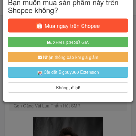
Bạn muốn mua sản phẩm này trên
Shopee không?
Mua ngay trên Shopee
XEM LỊCH SỬ GIÁ
Tìm kiếm
Nhận thông báo khi giá giảm
Người dùng đang quan tâm đến 🔥...
Cài đặt Bigbuy360 Extension
Không, ở lại!
Trang chủ
Thời Trang Nam
Áo
Áo sơ mi
Áo Sơ Mi nam PN STORE Trắng Dài Tay Kiểu Dáng
Gọn Gàng Vải Lụa Thấm Hút SMR