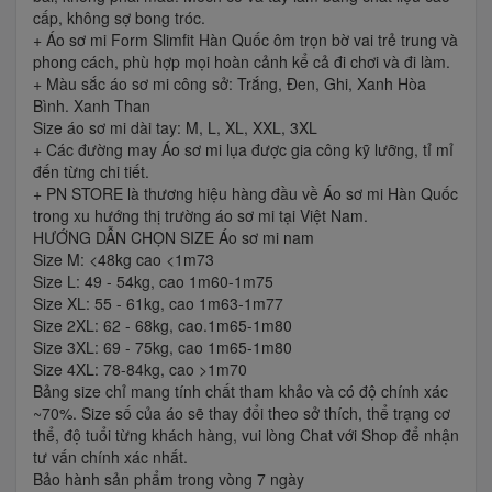
cấp, không sợ bong tróc.
+ Áo sơ mi Form Slimfit Hàn Quốc ôm trọn bờ vai trẻ trung và
phong cách, phù hợp mọi hoàn cảnh kể cả đi chơi và đi làm.
+ Màu sắc áo sơ mi công sở: Trắng, Đen, Ghi, Xanh Hòa
Bình. Xanh Than
Size áo sơ mi dài tay: M, L, XL, XXL, 3XL
+ Các đường may Áo sơ mi lụa được gia công kỹ lưỡng, tỉ mỉ
đến từng chi tiết.
+ PN STORE là thương hiệu hàng đầu về Áo sơ mi Hàn Quốc
trong xu hướng thị trường áo sơ mi tại Việt Nam.
HƯỚNG DẪN CHỌN SIZE Áo sơ mi nam
Size M: <48kg cao <1m73
Size L: 49 - 54kg, cao 1m60-1m75
Size XL: 55 - 61kg, cao 1m63-1m77
Size 2XL: 62 - 68kg, cao.1m65-1m80
Size 3XL: 69 - 75kg, cao 1m65-1m80
Size 4XL: 78-84kg, cao >1m70
Bảng size chỉ mang tính chất tham khảo và có độ chính xác
~70%. Size số của áo sẽ thay đổi theo sở thích, thể trạng cơ
thể, độ tuổi từng khách hàng, vui lòng Chat với Shop để nhận
tư vấn chính xác nhất.
Bảo hành sản phẩm trong vòng 7 ngày